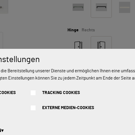
Hinge
Rechts
nstellungen
 die Bereitstellung unserer Dienste und ermöglichen Ihnen eine umfa
Vorräti
gten Einstellungen können Sie zu jedem Zeitpunkt am Ende der Seite 
COOKIES
TRACKING COOKIES
Bereit zur Lieferung oder Abholung i
oder an den im Schritt „Einkauf absc
EXTERNE MEDIEN-COOKIES
In den Warenkorb legen
N