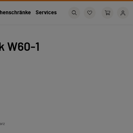
henschränke
Services
k W60-1
arz