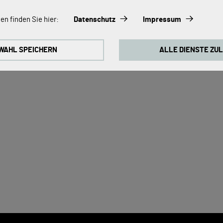
s:
en finden Sie hier:
Datenschutz
Impressum
immer aktiviert, da sie für die Grundfunktionen der Seite zwingend erfo
WAHL SPEICHERN
ALLE DIENSTE ZU
ontinuierlich zu verbessern, analysieren wir die Verhaltensweisen de
 Cookies für Google Analytics (z.T. über den Google Tag Manager).
okies:
 zum Abspielen der Videos benötigt. Sobald Cookies von externen Med
ideo abgespielt werden.