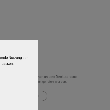
ssende Nutzung der
g
anpassen.
n 5 Werktagen. Artikel können an eine Direktadresse
hließen“ gewählten Abholort geliefert werden.
Auf den Merkzettel