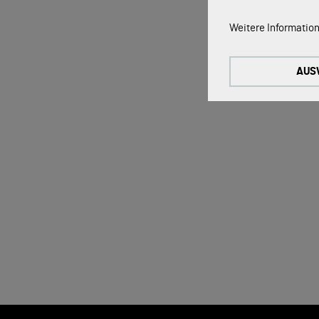
Technische Cookie
Weitere Information
Diese Cookies sind 
Tracking Cookies:
AUS
Um unsere Website k
nutzen wir Tracking
Externe Medien-Co
Die Cookies werden
werden, kann das V