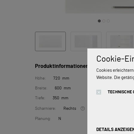
Cookie-Ei
Produktinformationen
Cookies erleichtern
Website. Die getäti
Höhe:
720 mm
Breite:
600 mm
TECHNISCHE 
Tiefe:
350 mm
Scharniere:
Rechts
Planung:
N
DETAILS ANZEIGE