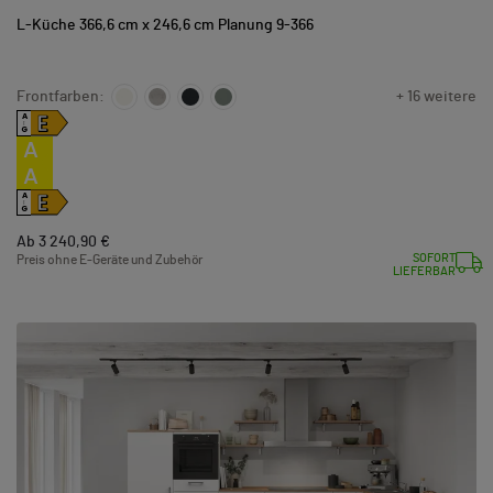
L-Küche 366,6 cm x 246,6 cm Planung 9-366
Frontfarben:
+ 16 weitere
E
A
↑
G
A
A
E
A
↑
G
Ab 3 240,90 €
SOFORT
Preis ohne E-Geräte und Zubehör
LIEFERBAR