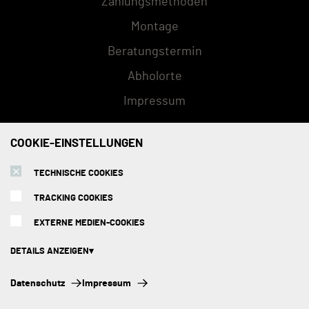
Zahlungsmethoden
Montage
Beratungstermin
Abholorte
Impressum
COOKIE-EINSTELLUNGEN
ZAHLUNGSMETHODEN
TECHNISCHE COOKIES
TRACKING COOKIES
EXTERNE MEDIEN-COOKIES
DETAILS ANZEIGEN
Technische Cookies:
Datenschutz
Impressum
Diese Cookies sind immer aktiviert, da sie für die Grundfunktionen der
Seite zwingend erforderlich sind.