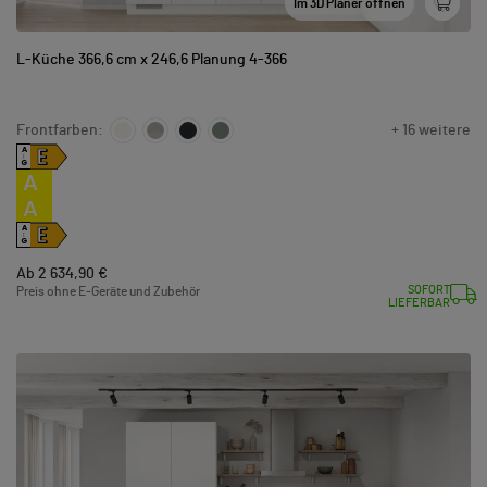
Im 3D Planer öffnen
L-Küche 366,6 cm x 246,6 Planung 4-366
Frontfarben:
+ 16 weitere
E
A
↑
G
A
A
E
A
↑
G
Ab 2 634,90 €
SOFORT
Preis ohne E-Geräte und Zubehör
LIEFERBAR