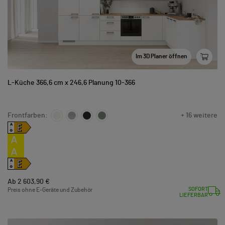
Im 3D Planer öffnen
L-Küche 366,6 cm x 246,6 Planung 10-366
Frontfarben:
+ 16 weitere
E
A
↑
G
A
A
E
A
↑
G
Ab 2 603,90 €
SOFORT
Preis ohne E-Geräte und Zubehör
LIEFERBAR