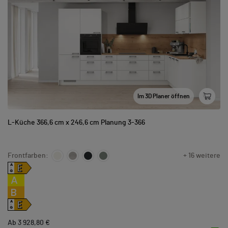
Im 3D Planer öffnen
L-Küche 366,6 cm x 246,6 cm Planung 3-366
Frontfarben:
+ 16 weitere
E
A
↑
G
A
B
E
A
↑
G
Ab 3 928,80 €