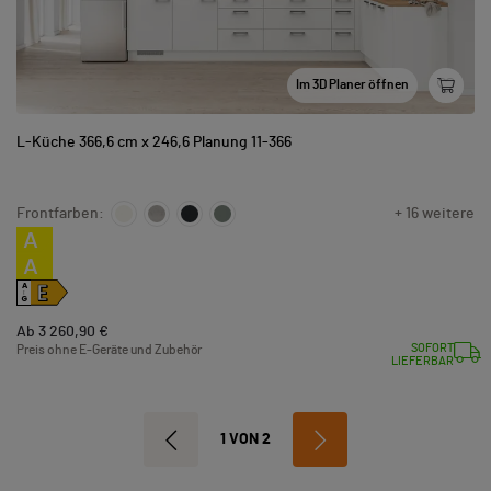
Im 3D Planer öffnen
L-Küche 366,6 cm x 246,6 Planung 11-366
Frontfarben:
+ 16 weitere
A
A
E
A
↑
G
Ab 3 260,90 €
SOFORT
Preis ohne E-Geräte und Zubehör
LIEFERBAR
1 VON 2