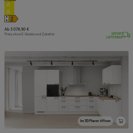
A
A
E
A
↑
G
Ab 3 078,90 €
SOFORT
Preis ohne E-Geräte und Zubehör
LIEFERBAR
Im 3D Planer öffnen