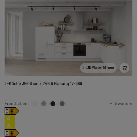
Im 3D Planer öffnen
L-Küche 366,6 cm x 246,6 Planung 17-366
Frontfarben:
+ 16 weitere
E
A
↑
G
A
A
E
A
↑
G