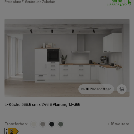
SOFORT
Preis ohne E-Geräte und Zubehör
LIEFERBAR
Im 3D Planer öffnen
L-Küche 366,6 cm x 246,6 Planung 13-366
Frontfarben:
+ 16 weitere
E
A
↑
G