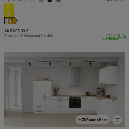
Frontfarben:
+ 16 weitere
A
A
E
A
↑
G
Ab 3 005,90 €
SOFORT
Preis ohne E-Geräte und Zubehör
LIEFERBAR
Im 3D Planer öffnen