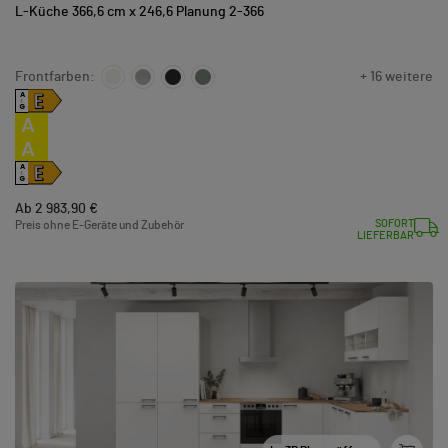
L-Küche 366,6 cm x 246,6 Planung 2-366
Frontfarben:
+ 16 weitere
E
A
↑
G
A
A
E
A
↑
G
Ab 2 983,90 €
SOFORT
Preis ohne E-Geräte und Zubehör
LIEFERBAR