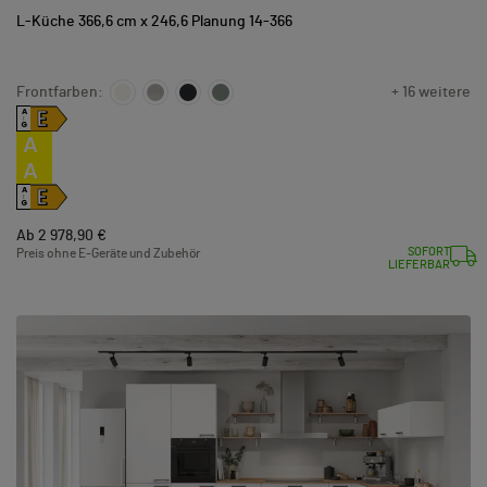
L-Küche 366,6 cm x 246,6 Planung 14-366
Frontfarben:
+ 16 weitere
E
A
↑
G
A
A
E
A
↑
G
Ab 2 978,90 €
SOFORT
Preis ohne E-Geräte und Zubehör
LIEFERBAR