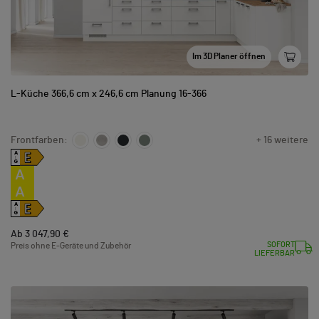
Im 3D Planer öffnen
L-Küche 366,6 cm x 246,6 cm Planung 16-366
Frontfarben:
+ 16 weitere
E
A
↑
G
A
A
E
A
↑
G
Ab 3 047,90 €
SOFORT
Preis ohne E-Geräte und Zubehör
LIEFERBAR