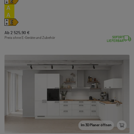
E
↑
G
A
A
E
A
↑
G
Ab 2 525,90 €
SOFORT
Preis ohne E-Geräte und Zubehör
LIEFERBAR
Im 3D Planer öffnen