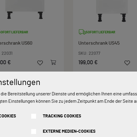
SOFORT LIEFERBAR
SOFORT LIEFERBAR
erschrank US60
Unterschrank US45
:
22031
SKU:
22077
,00 €
199,00 €
nstellungen
 die Bereitstellung unserer Dienste und ermöglichen Ihnen eine umfa
gten Einstellungen können Sie zu jedem Zeitpunkt am Ende der Seite 
COOKIES
TRACKING COOKIES
EXTERNE MEDIEN-COOKIES