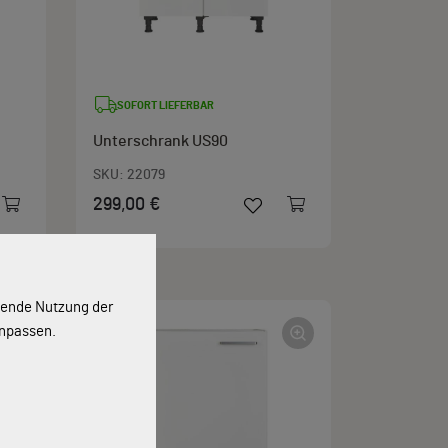
SOFORT LIEFERBAR
Unterschrank US90
SKU:
22079
299,00 €
ssende Nutzung der
anpassen.