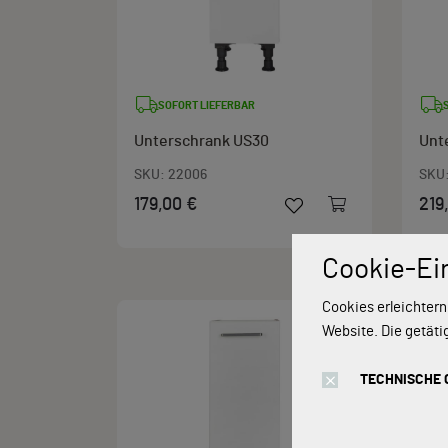
SOFORT LIEFERBAR
Unterschrank US30
Unt
SKU:
22006
SKU
179,00 €
219
Cookie-Ei
Cookies erleichtern
Website. Die getäti
TECHNISCHE 