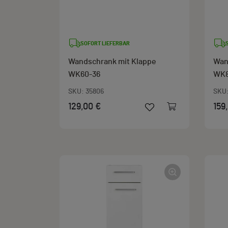
SOFORT LIEFERBAR
Wandschrank mit Klappe
Wan
WK60-36
WK8
SKU:
35806
SKU
129,00 €
159