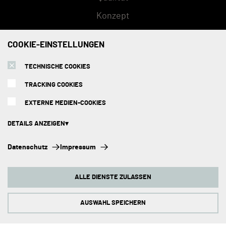
Konzept
FAQs
COOKIE-EINSTELLUNGEN
TECHNISCHE COOKIES
SERVICE
TRACKING COOKIES
Versandarten
EXTERNE MEDIEN-COOKIES
Zahlungsmethoden
DETAILS ANZEIGEN
Montage
Technische Cookies:
Datenschutz
Impressum
Beratungstermin
Diese Cookies sind immer aktiviert, da sie für die Grundfunktionen der
Seite zwingend erforderlich sind.
Abholorte
ALLE DIENSTE ZULASSEN
Tracking Cookies:
Impressum
Um unsere Website kontinuierlich zu verbessern, analysieren wir die
Verhaltensweisen der Besucher. Dazu nutzen wir Tracking Cookies für
AUSWAHL SPEICHERN
Google Analytics (z.T. über den Google Tag Manager).