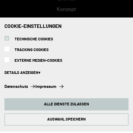
Konzept
FAQs
COOKIE-EINSTELLUNGEN
TECHNISCHE COOKIES
SERVICE
TRACKING COOKIES
Versandarten
EXTERNE MEDIEN-COOKIES
Zahlungsmethoden
DETAILS ANZEIGEN
Montage
Technische Cookies:
Datenschutz
Impressum
Beratungstermin
Diese Cookies sind immer aktiviert, da sie für die Grundfunktionen der
Seite zwingend erforderlich sind.
Abholorte
ALLE DIENSTE ZULASSEN
Tracking Cookies:
Impressum
Um unsere Website kontinuierlich zu verbessern, analysieren wir die
Verhaltensweisen der Besucher. Dazu nutzen wir Tracking Cookies für
AUSWAHL SPEICHERN
Google Analytics (z.T. über den Google Tag Manager).