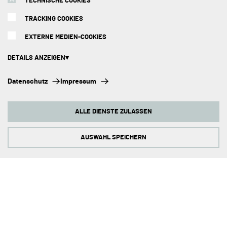
TECHNISCHE COOKIES
TRACKING COOKIES
SERVICE
EXTERNE MEDIEN-COOKIES
Versandarten
DETAILS ANZEIGEN
Zahlungsmethoden
Technische Cookies:
Datenschutz
Impressum
Montage
Diese Cookies sind immer aktiviert, da sie für die Grundfunktionen der
Seite zwingend erforderlich sind.
Beratungstermin
ALLE DIENSTE ZULASSEN
Tracking Cookies:
Abholorte
Um unsere Website kontinuierlich zu verbessern, analysieren wir die
Verhaltensweisen der Besucher. Dazu nutzen wir Tracking Cookies für
AUSWAHL SPEICHERN
Impressum
Google Analytics (z.T. über den Google Tag Manager).
Externe Medien-Cookies:
Die Cookies werden zum Abspielen der Videos benötigt. Sobald Cookies
von externen Medien akzeptiert werden, kann das Video abgespielt
werden.
ZAHLUNGSMETHODEN