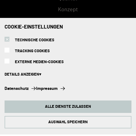
Konzept
FAQs
COOKIE-EINSTELLUNGEN
TECHNISCHE COOKIES
SERVICE
TRACKING COOKIES
Versandarten
EXTERNE MEDIEN-COOKIES
Zahlungsmethoden
DETAILS ANZEIGEN
Montage
Technische Cookies:
Datenschutz
Impressum
Beratungstermin
Diese Cookies sind immer aktiviert, da sie für die Grundfunktionen der
Seite zwingend erforderlich sind.
Abholorte
ALLE DIENSTE ZULASSEN
Tracking Cookies:
Impressum
Um unsere Website kontinuierlich zu verbessern, analysieren wir die
Verhaltensweisen der Besucher. Dazu nutzen wir Tracking Cookies für
AUSWAHL SPEICHERN
Google Analytics (z.T. über den Google Tag Manager).