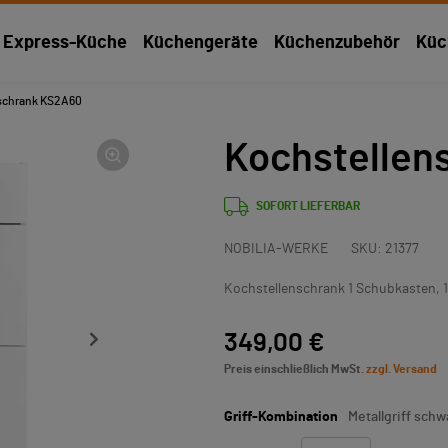
Express-Küche
Küchengeräte
Küchenzubehör
Küc
schrank KS2A60
Kochstellen
SOFORT LIEFERBAR
NOBILIA-WERKE
SKU:
21377
Kochstellenschrank 1 Schubkasten, 1
349,00 €
Preis einschließlich MwSt.
zzgl. Versand
Griff-Kombination
Metallgriff schw