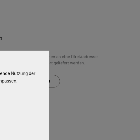
g
n 5 Werktagen. Artikel können an eine Direktadresse
hließen“ gewählten Abholort geliefert werden.
ssende Nutzung der
anpassen.
Auf den Merkzettel