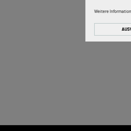
Technische Cookie
Weitere Information
Diese Cookies sind 
Tracking Cookies:
AUS
Um unsere Website k
nutzen wir Tracking
Externe Medien-Co
Die Cookies werden
werden, kann das V