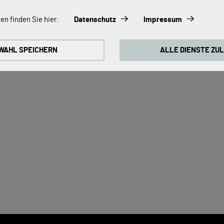
s:
en finden Sie hier:
Datenschutz
Impressum
immer aktiviert, da sie für die Grundfunktionen der Seite zwingend erfo
WAHL SPEICHERN
ALLE DIENSTE ZU
ontinuierlich zu verbessern, analysieren wir die Verhaltensweisen de
 Cookies für Google Analytics (z.T. über den Google Tag Manager).
okies:
 zum Abspielen der Videos benötigt. Sobald Cookies von externen Med
ideo abgespielt werden.