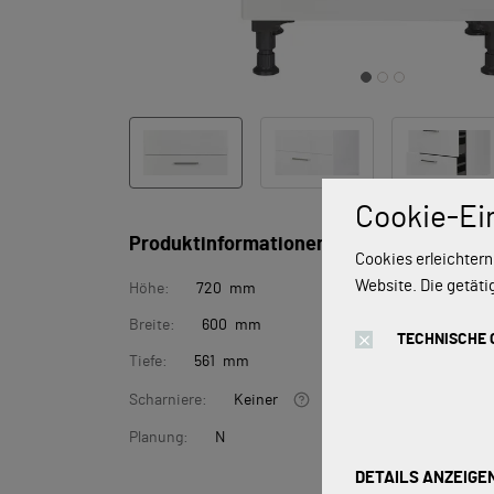
Cookie-Ei
Produktinformationen
Cookies erleichtern
Website. Die getäti
Höhe:
720 mm
Breite:
600 mm
TECHNISCHE 
Tiefe:
561 mm
Scharniere:
Keiner
Planung:
N
DETAILS ANZEIGE