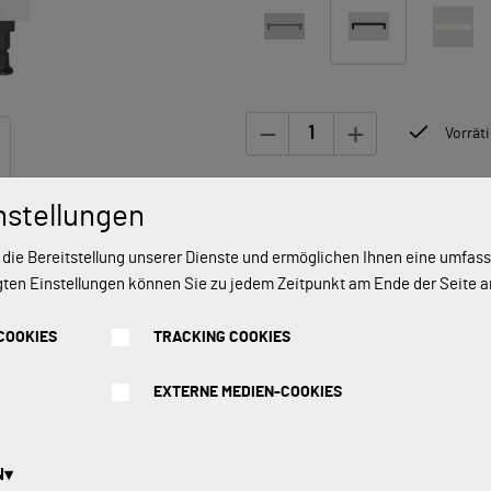
Vorräti
Bereit zur Lieferung oder Abholung i
nstellungen
oder an den im Schritt „Einkauf absc
 die Bereitstellung unserer Dienste und ermöglichen Ihnen eine umfa
gten Einstellungen können Sie zu jedem Zeitpunkt am Ende der Seite 
In den Warenkorb legen
COOKIES
TRACKING COOKIES
EXTERNE MEDIEN-COOKIES
N