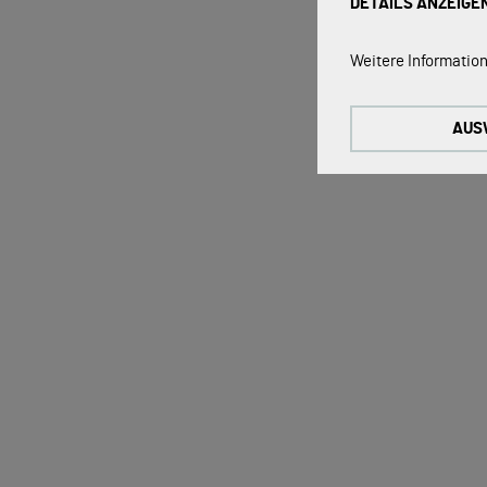
DETAILS ANZEIGE
Technische Cookie
Weitere Information
Diese Cookies sind 
Tracking Cookies:
AUS
Um unsere Website k
nutzen wir Tracking
Externe Medien-Co
Die Cookies werden
werden, kann das V