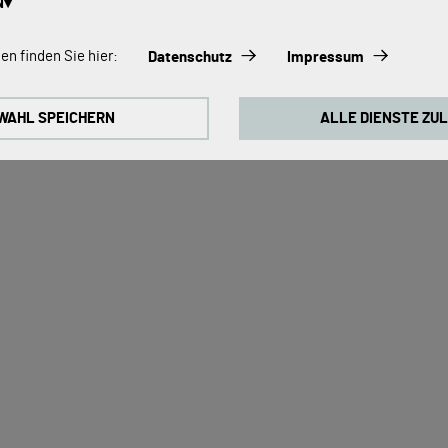
N
In den Warenkorb legen
s:
en finden Sie hier:
Datenschutz
Impressum
immer aktiviert, da sie für die Grundfunktionen der Seite zwingend erfo
WAHL SPEICHERN
ALLE DIENSTE ZU
ontinuierlich zu verbessern, analysieren wir die Verhaltensweisen de
 Cookies für Google Analytics (z.T. über den Google Tag Manager).
okies:
 zum Abspielen der Videos benötigt. Sobald Cookies von externen Med
ideo abgespielt werden.