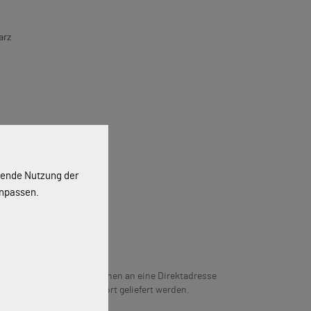
arz
ssende Nutzung der
anpassen.
g
n 5 Werktagen. Artikel können an eine Direktadresse
hließen“ gewählten Abholort geliefert werden.