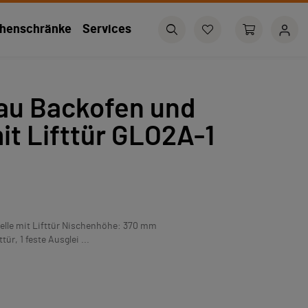
henschränke
Services
u Backofen und
it Lifttür GLO2A-1
lle mit Lifttür Nischenhöhe: 370 mm
ür, 1 feste Ausglei ...