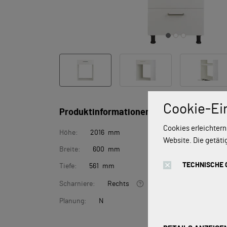
Cookie-Ei
Produktinformationen
Cookies erleichtern
Höhe:
2016 mm
Website. Die getäti
Breite:
600 mm
TECHNISCHE 
Tiefe:
561 mm
Scharniere:
Rechts
Planung:
N