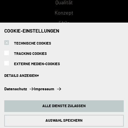
Qualität
Konzept
FAQs
COOKIE-EINSTELLUNGEN
SERVICE
TECHNISCHE COOKIES
TRACKING COOKIES
Versandarten
EXTERNE MEDIEN-COOKIES
Zahlungsmethoden
DETAILS ANZEIGEN
Montage
Technische Cookies:
Beratungstermin
Datenschutz
Impressum
Diese Cookies sind immer aktiviert, da sie für die Grundfunktionen der
Seite zwingend erforderlich sind.
Abholorte
ALLE DIENSTE ZULASSEN
Tracking Cookies:
Impressum
Um unsere Website kontinuierlich zu verbessern, analysieren wir die
Verhaltensweisen der Besucher. Dazu nutzen wir Tracking Cookies für
AUSWAHL SPEICHERN
Google Analytics (z.T. über den Google Tag Manager).