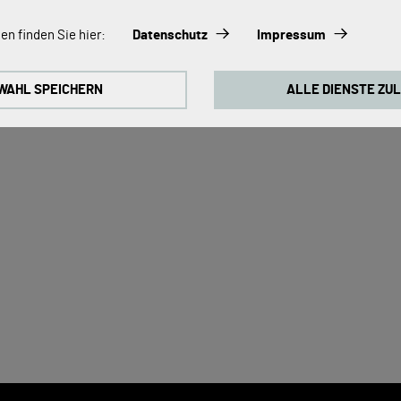
s:
en finden Sie hier:
Datenschutz
Impressum
immer aktiviert, da sie für die Grundfunktionen der Seite zwingend erfo
WAHL SPEICHERN
ALLE DIENSTE ZU
ontinuierlich zu verbessern, analysieren wir die Verhaltensweisen de
 Cookies für Google Analytics (z.T. über den Google Tag Manager).
okies:
 zum Abspielen der Videos benötigt. Sobald Cookies von externen Med
ideo abgespielt werden.