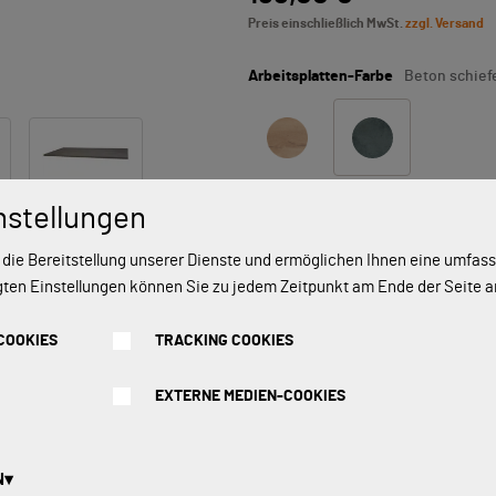
Preis einschließlich MwSt.
zzgl. Versand
Arbeitsplatten-Farbe
Beton schief
nstellungen
Vorräti
 die Bereitstellung unserer Dienste und ermöglichen Ihnen eine umfa
gten Einstellungen können Sie zu jedem Zeitpunkt am Ende der Seite 
Bereit zur Lieferung oder Abholung i
oder an den im Schritt „Einkauf absc
COOKIES
TRACKING COOKIES
EXTERNE MEDIEN-COOKIES
In den Warenkorb legen
N