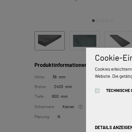
Cookie-Ei
Produktinformationen
Cookies erleichtern
Website. Die getäti
Höhe:
38 mm
Breite:
2403 mm
TECHNISCHE 
Tiefe:
600 mm
Scharniere:
Keiner
Planung:
N
DETAILS ANZEIGE