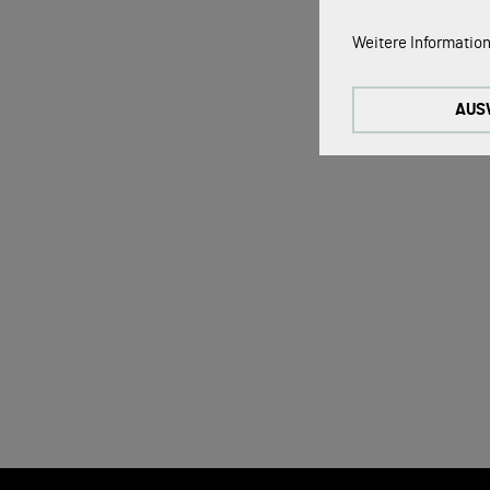
Technische Cookie
Weitere Information
Diese Cookies sind 
Tracking Cookies:
AUS
Um unsere Website k
nutzen wir Tracking
Externe Medien-Co
Die Cookies werden
werden, kann das V