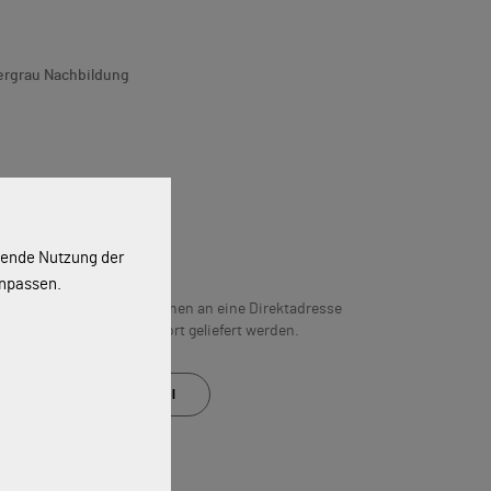
ergrau Nachbildung
g
ssende Nutzung der
anpassen.
n 5 Werktagen. Artikel können an eine Direktadresse
hließen“ gewählten Abholort geliefert werden.
Auf den Merkzettel