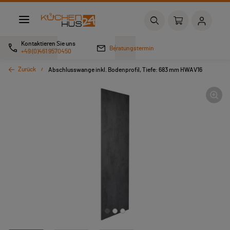
Kontaktieren Sie uns
Beratungstermin
+49 (0)461 9570450
Zurück
Abschlusswange inkl. Bodenprofil, Tiefe: 683 mm HWAV16