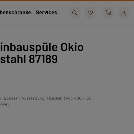
henschränke
Services
inbauspüle Okio
lstahl 87189
 , Edelstahl Ausstattung: 1 Becken 340 x 400 x 150
nve ...