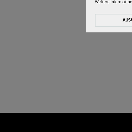
Weitere Information
Diese Cookies sind 
Tracking Cookies:
AUS
Um unsere Website k
nutzen wir Tracking
Externe Medien-Co
Die Cookies werden
werden, kann das V