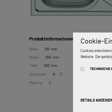
Produktinformationen
Cookie-Ei
Höhe:
150 mm
Cookies erleichtern
Website. Die getäti
Breite:
650 mm
Tiefe:
500 mm
TECHNISCHE 
Scharniere:
B
Planung:
J
DETAILS ANZEIGE
Technische Cookie