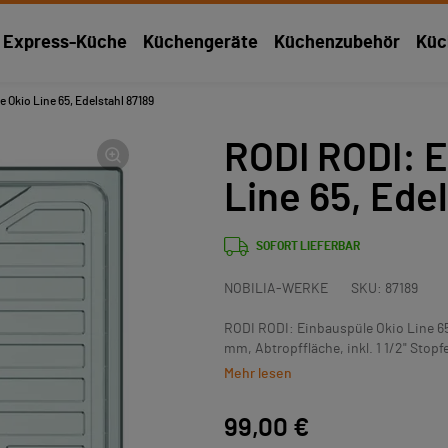
Express-Küche
Küchengeräte
Küchenzubehör
Küc
 Okio Line 65, Edelstahl 87189
RODI RODI: E
Line 65, Ede
SOFORT LIEFERBAR
NOBILIA-WERKE
SKU:
87189
RODI RODI: Einbauspüle Okio Line 65
mm, Abtropffläche, inkl. 1 1/2" Stopfe
Mehr lesen
99,00 €