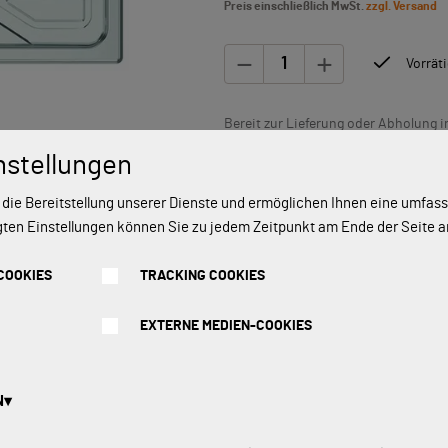
Preis einschließlich MwSt.
zzgl. Versand
Vorräti
Bereit zur Lieferung oder Abholung i
oder an den im Schritt „Einkauf absc
nstellungen
 die Bereitstellung unserer Dienste und ermöglichen Ihnen eine umfa
In den Warenkorb legen
gten Einstellungen können Sie zu jedem Zeitpunkt am Ende der Seite 
COOKIES
TRACKING COOKIES
EXTERNE MEDIEN-COOKIES
N
s: