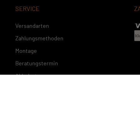
SERVICE
Z
Versandarten
Zahlungsmethoden
Montage
Beratungstermin
Abholorte
Impressum
Vertrag widerrufen
Cookie-Richtlinie
Datenschutzrichtlinie
Rechtliche Hinweise