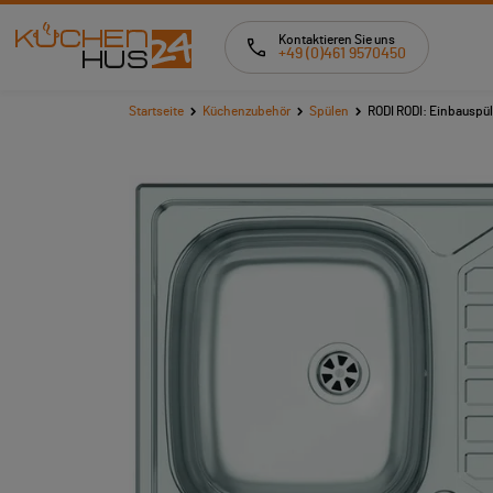
Kontaktieren Sie uns
+49 (0)461 9570450
Startseite
Küchenzubehör
Spülen
RODI RODI: Einbauspüle