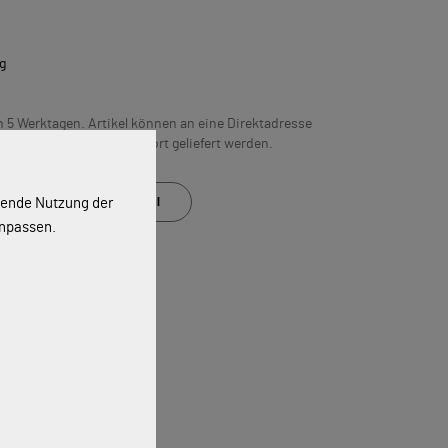
g
n 5 Werktagen. Artikel können an eine Direktadresse
hließen“ gewählten Abholort geliefert werden.
ssende Nutzung der
Auf den Merkzettel
anpassen.