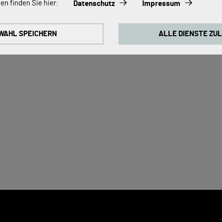
en finden Sie hier:
Datenschutz
Impressum
immer aktiviert, da sie für die Grundfunktionen der Seite zwingend erfo
WAHL SPEICHERN
ALLE DIENSTE ZU
ontinuierlich zu verbessern, analysieren wir die Verhaltensweisen de
 Cookies für Google Analytics (z.T. über den Google Tag Manager).
okies:
 zum Abspielen der Videos benötigt. Sobald Cookies von externen Med
ideo abgespielt werden.