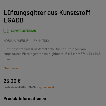
Lüftungsgitter aus Kunststoff
LGADB
SOFORT LIEFERBAR
NOBILIA-WERKE
SKU:
9500
Lüftungsgitter aus Kunststoff grau, für Entlüftungen von
eingebauten Elektrogeräten im Highboard. B x T x H = 574 x 51 x 14,5
m ...
Mehr lesen
25,00 €
Preis einschließlich MwSt.
zzgl. Versand
Produktinformationen