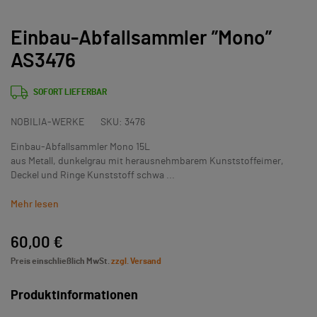
Einbau-Abfallsammler ”Mono”
AS3476
SOFORT LIEFERBAR
NOBILIA-WERKE
SKU:
3476
Einbau-Abfallsammler Mono 15L
aus Metall, dunkelgrau mit herausnehmbarem Kunststoffeimer,
Deckel und Ringe Kunststoff schwa ...
Mehr lesen
60,00 €
Preis einschließlich MwSt.
zzgl. Versand
Produktinformationen