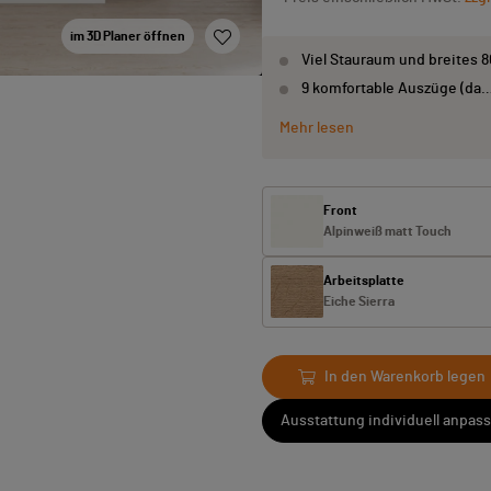
im 3D Planer öffnen
Viel Stauraum und breites 
9 komfortable Auszüge (da
Mehr lesen
Front
Alpinweiß matt Touch
Arbeitsplatte
Eiche Sierra
In den Warenkorb legen
Ausstattung individuell anpas