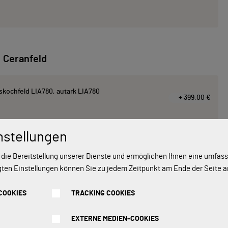
Ceranfeld
kochfeld LIA780, autark LIA780
+ 399,00 €
nstellungen
chfeld HII84542IFT, autark, Rahmenlos
+ 549,00 €
 die Bereitstellung unserer Dienste und ermöglichen Ihnen eine umfa
gten Einstellungen können Sie zu jedem Zeitpunkt am Ende der Seite 
COOKIES
TRACKING COOKIES
EXTERNE MEDIEN-COOKIES