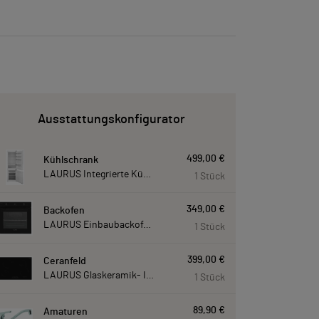
Ausstattungskonfigurator
499,00 €
Kühlschrank
LAURUS Integrierte Kühl- Gefrierkombination LKG178E LKG178E
1 Stück
349,00 €
Backofen
LAURUS Einbaubackofen LEB10BK mit Hydrolyse LEB10BK
1 Stück
399,00 €
Ceranfeld
LAURUS Glaskeramik- Induktionskochfeld LIA780, autark LIA780
1 Stück
89,90 €
Amaturen