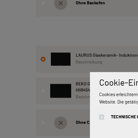
Ohne Backofen
LAURUS Glaskeramik- Induktions
Beschreibung
Cookie-Ei
BEKO Glaskeramik- Induktionsko
HII84542IFT
Cookies erleichtern
Beschreibung
Website. Die getäti
TECHNISCHE 
Ohne Ceranfeld