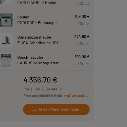
CARLO NOBILI: Hochdruck- Einhebelmischbatterie Blue, Mischbatterie verchromt 17770
1 Stück
109,00 €
Spülen
RODI RODI: Einbauspüle New Manaus, Edelstahl 87207
1 Stück
274,90 €
Dunstabzugshaube
ELICA: Wandhaube JOYE 90-A,900 mm breit Edelstahl JOYE90A
1 Stück
399,00 €
Geschirrspüler
LAURUS Vollintegrierter Geschirrspüler LSV60-4, 4 Programme, 815 mm hoch LSV604
1 Stück
4 356,70 €
Preis inkl. E-Geräte
Preis einschließlich MwSt.
zzgl. Versand
In den Warenkorb legen