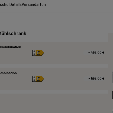
sche Details
Versandarten
Kühlschrank
erkombination
E
A
+ 499,00 €
↑
G
kombination
E
A
+ 599,00 €
↑
G