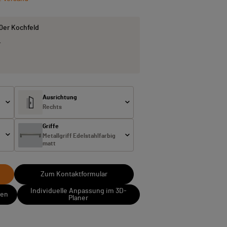
80er Kochfeld
…
Ausrichtung
Rechts
Griffe
Metallgriff Edelstahlfarbig
matt
Zum Kontaktformular
Individuelle Anpassung im 3D-
sen
Planer