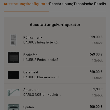
Ausstattungskonfigurator
Beschreibung
Technische Details
Ve
Ausstattungskonfigurator
499,00 €
Kühlschrank
LAURUS Integrierte Kühl- Gefrierkombination LKG178E LKG178E
1 Stück
349,00 €
Backofen
LAURUS Einbaubackofen LEB10BK mit Hydrolyse LEB10BK
1 Stück
399,00 €
Ceranfeld
LAURUS Glaskeramik- Induktionskochfeld LIA780, autark LIA780
1 Stück
89,90 €
Amaturen
CARLO NOBILI: Hochdruck- Einhebelmischbatterie Blue, Mischbatterie verchromt 17770
1 Stück
109,00 €
Spülen