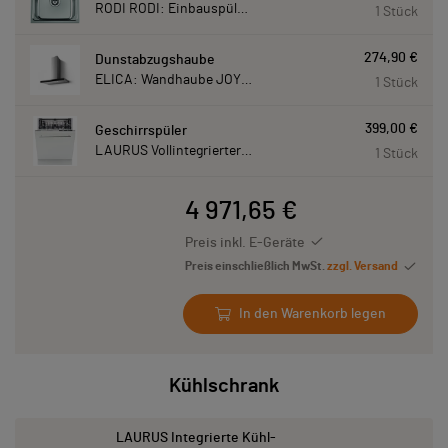
RODI RODI: Einbauspüle New Manaus, Edelstahl 87207
1 Stück
274,90 €
Dunstabzugshaube
ELICA: Wandhaube JOYE 90-A,900 mm breit Edelstahl JOYE90A
1 Stück
399,00 €
Geschirrspüler
LAURUS Vollintegrierter Geschirrspüler LSV60-4, 4 Programme, 815 mm hoch LSV604
1 Stück
4 971,65 €
Preis inkl. E-Geräte
Preis einschließlich MwSt.
zzgl. Versand
In den Warenkorb legen
Kühlschrank
LAURUS Integrierte Kühl-