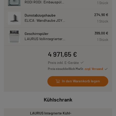
RODI RODI: Einbauspüle New Manaus, Edelstahl 87207
1 Stück
274,90 €
Dunstabzugshaube
ELICA: Wandhaube JOYE 90-A,900 mm breit Edelstahl JOYE90A
1 Stück
399,00 €
Geschirrspüler
LAURUS Vollintegrierter Geschirrspüler LSV60-4, 4 Programme, 815 mm hoch LSV604
1 Stück
4 971,65 €
Preis inkl. E-Geräte
Preis einschließlich MwSt.
zzgl. Versand
In den Warenkorb legen
Kühlschrank
LAURUS Integrierte Kühl-