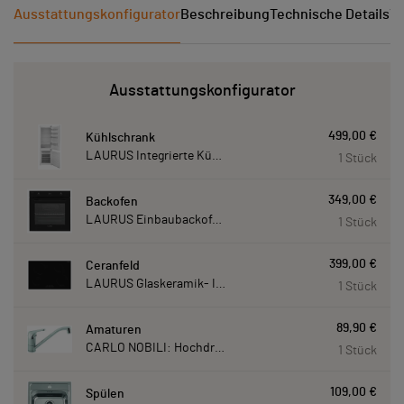
Ausstattungskonfigurator
Beschreibung
Technische Details
Ve
Ausstattungskonfigurator
499,00 €
Kühlschrank
LAURUS Integrierte Kühl- Gefrierkombination LKG178E LKG178E
1 Stück
349,00 €
Backofen
LAURUS Einbaubackofen LEB10BK mit Hydrolyse LEB10BK
1 Stück
399,00 €
Ceranfeld
LAURUS Glaskeramik- Induktionskochfeld LIA780, autark LIA780
1 Stück
89,90 €
Amaturen
CARLO NOBILI: Hochdruck- Einhebelmischbatterie Blue, Mischbatterie verchromt 17770
1 Stück
109,00 €
Spülen