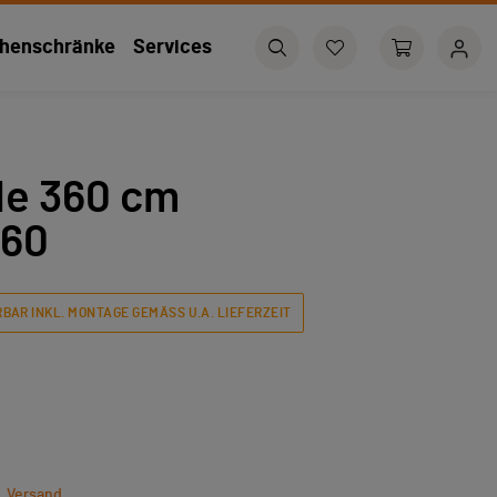
henschränke
Services
le 360 cm
360
BAR INKL. MONTAGE GEMÄSS U.A. LIEFERZEIT
l. Versand