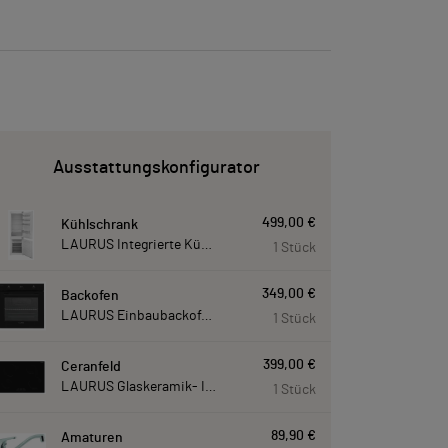
Ausstattungskonfigurator
499,00 €
Kühlschrank
LAURUS Integrierte Kühl- Gefrierkombination LKG178E LKG178E
1 Stück
349,00 €
Backofen
LAURUS Einbaubackofen LEB10BK mit Hydrolyse LEB10BK
1 Stück
399,00 €
Ceranfeld
LAURUS Glaskeramik- Induktionskochfeld LIA780, autark LIA780
1 Stück
89,90 €
Amaturen