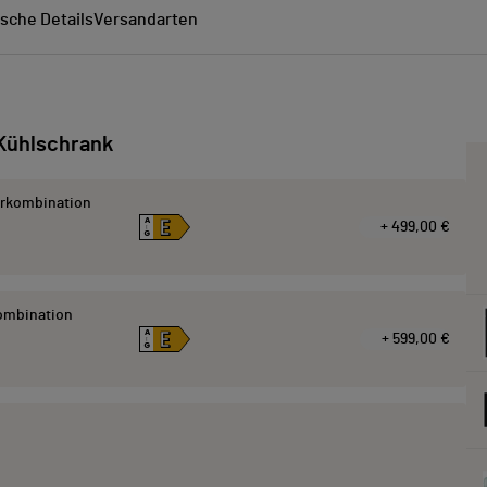
sche Details
Versandarten
Kühlschrank
erkombination
E
A
+ 499,00 €
↑
G
kombination
E
A
+ 599,00 €
↑
G