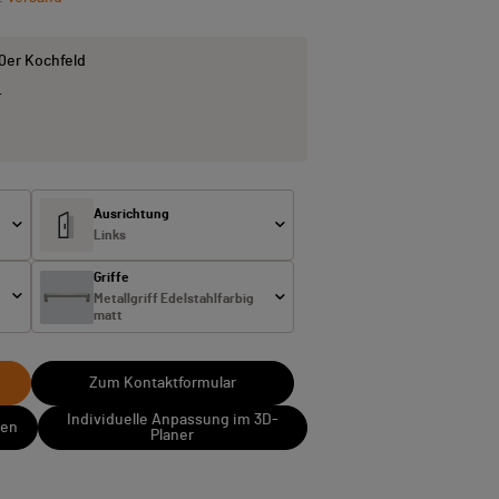
80er Kochfeld
…
Ausrichtung
Links
Griffe
Metallgriff Edelstahlfarbig
matt
Zum Kontaktformular
Individuelle Anpassung im 3D-
sen
Planer