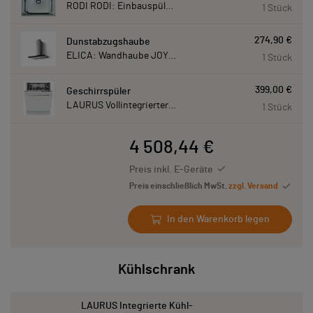
RODI RODI: Einbauspüle New Manaus, Edelstahl 87207
1 Stück
274,90 €
Dunstabzugshaube
ELICA: Wandhaube JOYE 90-A,900 mm breit Edelstahl JOYE90A
1 Stück
399,00 €
Geschirrspüler
LAURUS Vollintegrierter Geschirrspüler LSV60-4, 4 Programme, 815 mm hoch LSV604
1 Stück
4 508,44 €
Preis inkl. E-Geräte
Preis einschließlich MwSt.
zzgl. Versand
In den Warenkorb legen
Kühlschrank
LAURUS Integrierte Kühl-