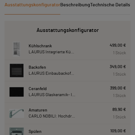
Ausstattungskonfigurator
Beschreibung
Technische Details
Ve
Ausstattungskonfigurator
499,00 €
Kühlschrank
LAURUS Integrierte Kühl- Gefrierkombination LKG178E LKG178E
1 Stück
349,00 €
Backofen
LAURUS Einbaubackofen LEB10BK mit Hydrolyse LEB10BK
1 Stück
399,00 €
Ceranfeld
LAURUS Glaskeramik- Induktionskochfeld LIA780, autark LIA780
1 Stück
89,90 €
Amaturen
CARLO NOBILI: Hochdruck- Einhebelmischbatterie Blue, Mischbatterie verchromt 17770
1 Stück
109,00 €
Spülen