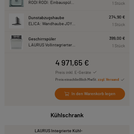
RODI RODI: Einbauspüle New Manaus, Edelstahl 87207
1 Stück
274,90 €
Dunstabzugshaube
ELICA: Wandhaube JOYE 90-A,900 mm breit Edelstahl JOYE90A
1 Stück
399,00 €
Geschirrspüler
LAURUS Vollintegrierter Geschirrspüler LSV60-4, 4 Programme, 815 mm hoch LSV604
1 Stück
4 971,65 €
Preis inkl. E-Geräte
Preis einschließlich MwSt.
zzgl. Versand
In den Warenkorb legen
Kühlschrank
LAURUS Integrierte Kühl-