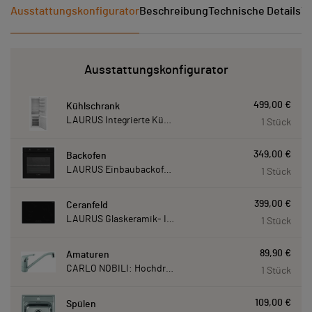
Ausstattungskonfigurator
Beschreibung
Technische Details
Ve
Ausstattungskonfigurator
499,00 €
Kühlschrank
LAURUS Integrierte Kühl- Gefrierkombination LKG178E LKG178E
1 Stück
349,00 €
Backofen
LAURUS Einbaubackofen LEB10BK mit Hydrolyse LEB10BK
1 Stück
399,00 €
Ceranfeld
LAURUS Glaskeramik- Induktionskochfeld LIA780, autark LIA780
1 Stück
89,90 €
Amaturen
CARLO NOBILI: Hochdruck- Einhebelmischbatterie Blue, Mischbatterie verchromt 17770
1 Stück
109,00 €
Spülen