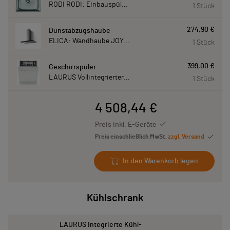
RODI RODI: Einbauspüle New Manaus, Edelstahl 87207
1 Stück
274,90 €
Dunstabzugshaube
ELICA: Wandhaube JOYE 90-A,900 mm breit Edelstahl JOYE90A
1 Stück
399,00 €
Geschirrspüler
LAURUS Vollintegrierter Geschirrspüler LSV60-4, 4 Programme, 815 mm hoch LSV604
1 Stück
4 508,44 €
Preis inkl. E-Geräte
Preis einschließlich MwSt.
zzgl. Versand
In den Warenkorb legen
Kühlschrank
LAURUS Integrierte Kühl-