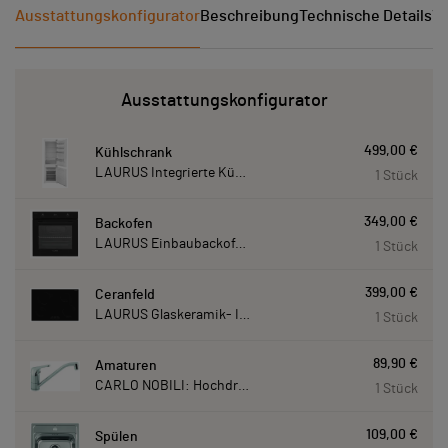
Ausstattungskonfigurator
Beschreibung
Technische Details
Ve
Ausstattungskonfigurator
499,00 €
Kühlschrank
LAURUS Integrierte Kühl- Gefrierkombination LKG178E LKG178E
1 Stück
349,00 €
Backofen
LAURUS Einbaubackofen LEB10BK mit Hydrolyse LEB10BK
1 Stück
399,00 €
Ceranfeld
LAURUS Glaskeramik- Induktionskochfeld LIA780, autark LIA780
1 Stück
89,90 €
Amaturen
CARLO NOBILI: Hochdruck- Einhebelmischbatterie Blue, Mischbatterie verchromt 17770
1 Stück
109,00 €
Spülen