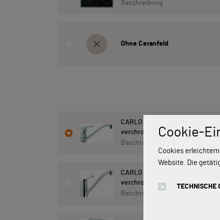
Beschreibung
Ohne Ceranfeld
CARLO NOBILI: Hochdruck- Einhe
Cookie-Ei
verchromt 17770
Beschreibung
Cookies erleichtern
Website. Die getäti
CARLO NOBILI: Niederdruck- Ein
verchromt 17101
TECHNISCHE 
Beschreibung