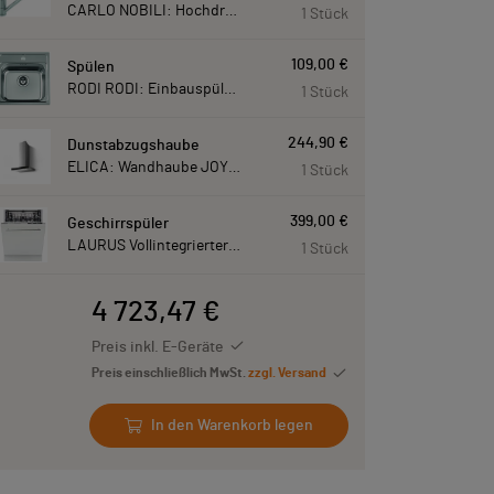
CARLO NOBILI: Hochdruck- Einhebelmischbatterie Blue, Mischbatterie verchromt 17770
1 Stück
109,00 €
Spülen
RODI RODI: Einbauspüle New Manaus, Edelstahl 87207
1 Stück
244,90 €
Dunstabzugshaube
ELICA: Wandhaube JOYE 60-A,600 mm breit Edelstahl JOYE60A
1 Stück
399,00 €
Geschirrspüler
LAURUS Vollintegrierter Geschirrspüler LSV60-4, 4 Programme, 815 mm hoch LSV604
1 Stück
4 723,47 €
Preis inkl. E-Geräte
Preis einschließlich MwSt.
zzgl. Versand
In den Warenkorb legen