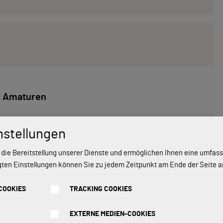
Amaturen
belmischbatterie Blue, Mischbatterie
nstellungen
+ 89,90 €
 die Bereitstellung unserer Dienste und ermöglichen Ihnen eine umfa
gten Einstellungen können Sie zu jedem Zeitpunkt am Ende der Seite 
hebelmischbatterie, Mischbatterie,
+ 149,90 €
COOKIES
TRACKING COOKIES
EXTERNE MEDIEN-COOKIES