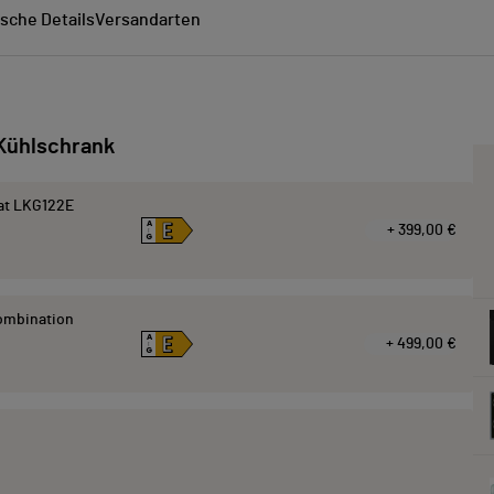
sche Details
Versandarten
Kühlschrank
at LKG122E
E
A
+ 399,00 €
↑
G
kombination
E
A
+ 499,00 €
↑
G