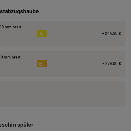
stabzugshaube
00 mm breit
A
+ 244,90 €
0 mm breit,
B
+ 279,00 €
eschirrspüler