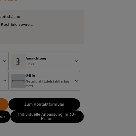
beitsfläche
 Kochfeld sowie…
Ausrichtung
Links
Griffe
Metallgriff Edelstahlfarbig
matt
Zum Kontaktformular
Individuelle Anpassung im 3D-
sen
Planer