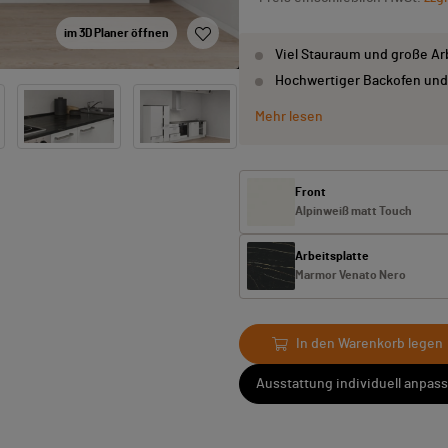
im 3D Planer öffnen
Viel Stauraum und große Ar
Hochwertiger Backofen und
Mehr lesen
Front
Alpinweiß matt Touch
Arbeitsplatte
Marmor Venato Nero
In den Warenkorb legen
Ausstattung individuell anpas