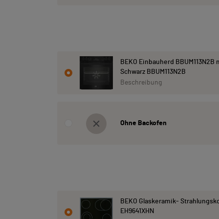
BEKO Einbauherd BBUM113N2B m
Schwarz BBUM113N2B
Beschreibung
Ohne Backofen
BEKO Glaskeramik- Strahlungsk
EH9641XHN