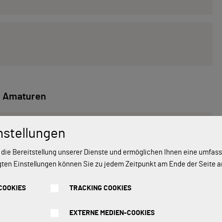
Amaturen
belmischbatterie Blue, Mischbatterie
nstellungen
+ 89,90 €
 die Bereitstellung unserer Dienste und ermöglichen Ihnen eine umfa
gten Einstellungen können Sie zu jedem Zeitpunkt am Ende der Seite 
hebelmischbatterie, Mischbatterie,
+ 149,90 €
COOKIES
TRACKING COOKIES
EXTERNE MEDIEN-COOKIES