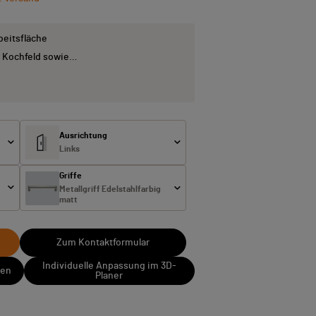
beitsfläche
 Kochfeld sowie…
Ausrichtung
Links
Griffe
Metallgriff Edelstahlfarbig
matt
Zum Kontaktformular
Individuelle Anpassung im 3D-
sen
Planer