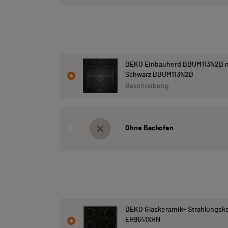
BEKO Einbauherd BBUM113N2B m
Schwarz BBUM113N2B
Beschreibung
Ohne Backofen
BEKO Glaskeramik- Strahlungsk
EH9641XHN