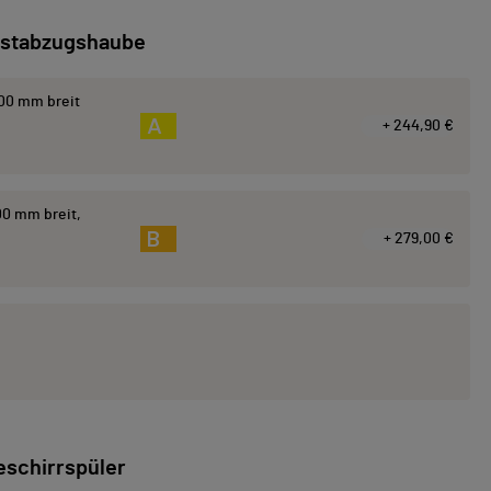
stabzugshaube
00 mm breit
A
+ 244,90 €
0 mm breit,
B
+ 279,00 €
eschirrspüler