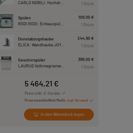
CARLO NOBILI: Hochdruck- Einhebelmischbatterie Blue, Mischbatterie verchromt 17770
1 Stück
109,00 €
Spülen
RODI RODI: Einbauspüle New Manaus, Edelstahl 87207
1 Stück
244,90 €
Dunstabzugshaube
ELICA: Wandhaube JOYE 60-A,600 mm breit Edelstahl JOYE60A
1 Stück
399,00 €
Geschirrspüler
LAURUS Vollintegrierter Geschirrspüler LSV60-4, 4 Programme, 815 mm hoch LSV604
1 Stück
5 464,21 €
Preis inkl. E-Geräte
Preis einschließlich MwSt.
zzgl. Versand
In den Warenkorb legen