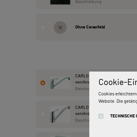
Beschreibung
Ohne Ceranfeld
CARLO NOBILI: Hochdruck- Einhe
Cookie-Ei
verchromt 17770
Beschreibung
Cookies erleichtern
Website. Die getäti
CARLO NOBILI: Niederdruck- Ein
verchromt 17101
TECHNISCHE 
Beschreibung