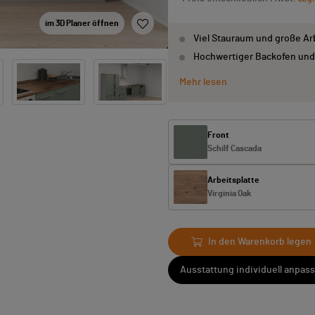
im 3D Planer öffnen
Viel Stauraum und große Ar
Hochwertiger Backofen und
Mehr lesen
Front
Schilf Cascada
Arbeitsplatte
Virginia Oak
In den Warenkorb legen
Ausstattung individuell anpas