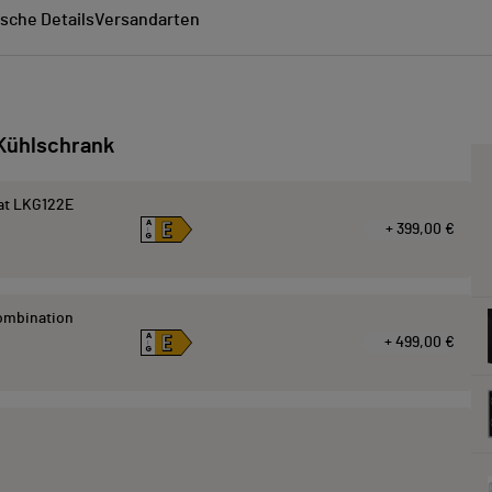
sche Details
Versandarten
Kühlschrank
at LKG122E
E
A
+ 399,00 €
↑
G
kombination
E
A
+ 499,00 €
↑
G