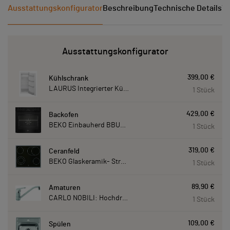
Ausstattungskonfigurator
Beschreibung
Technische Details
Ve
Ausstattungskonfigurator
399,00 €
Kühlschrank
LAURUS Integrierter Kühlautomat LKG122E LKG122E
1 Stück
429,00 €
Backofen
BEKO Einbauherd BBUM113N2B mit Hydrolyse, Schwarz BBUM113N2B
1 Stück
319,00 €
Ceranfeld
BEKO Glaskeramik- Strahlungskochfeld EH 9641 XHN, herdgebunden EH9641XHN
1 Stück
89,90 €
Amaturen
CARLO NOBILI: Hochdruck- Einhebelmischbatterie Blue, Mischbatterie verchromt 17770
1 Stück
109,00 €
Spülen