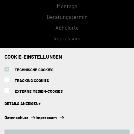
Montage
Beratungstermin
Abholorte
Impressum
COOKIE-EINSTELLUNGEN
ZAHLUNGSMETHODEN
TECHNISCHE COOKIES
TRACKING COOKIES
EXTERNE MEDIEN-COOKIES
DETAILS ANZEIGEN
Technische Cookies:
Datenschutz
Impressum
Diese Cookies sind immer aktiviert, da sie für die Grundfunktionen der
Seite zwingend erforderlich sind.
Copyright © 2026 Kuechenhus24