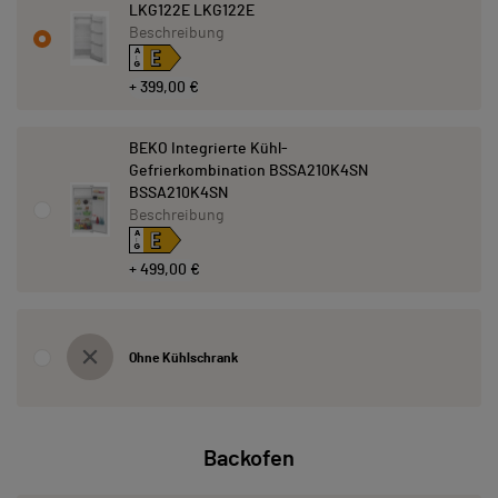
LKG122E LKG122E
Beschreibung
E
A
↑
G
+ 399,00 €
BEKO Integrierte Kühl-
Gefrierkombination BSSA210K4SN
BSSA210K4SN
Beschreibung
E
A
↑
G
+ 499,00 €
Ohne Kühlschrank
Backofen