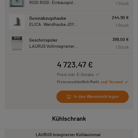
RODI RODI: Einbauspüle New Manaus, Edelstahl 87207
1 Stück
244,90 €
Dunstabzugshaube
ELICA: Wandhaube JOYE 60-A,600 mm breit Edelstahl JOYE60A
1 Stück
399,00 €
Geschirrspüler
LAURUS Vollintegrierter Geschirrspüler LSV60-4, 4 Programme, 815 mm hoch LSV604
1 Stück
4 723,47 €
Preis inkl. E-Geräte
Preis einschließlich MwSt.
zzgl. Versand
In den Warenkorb legen
Kühlschrank
LAURUS Integrierter Kühlautomat