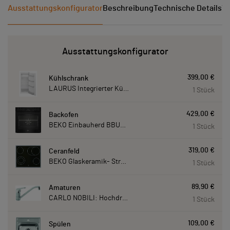
Ausstattungskonfigurator
Beschreibung
Technische Details
Ve
Ausstattungskonfigurator
399,00 €
Kühlschrank
LAURUS Integrierter Kühlautomat LKG122E LKG122E
1 Stück
429,00 €
Backofen
BEKO Einbauherd BBUM113N2B mit Hydrolyse, Schwarz BBUM113N2B
1 Stück
319,00 €
Ceranfeld
BEKO Glaskeramik- Strahlungskochfeld EH 9641 XHN, herdgebunden EH9641XHN
1 Stück
89,90 €
Amaturen
CARLO NOBILI: Hochdruck- Einhebelmischbatterie Blue, Mischbatterie verchromt 17770
1 Stück
109,00 €
Spülen