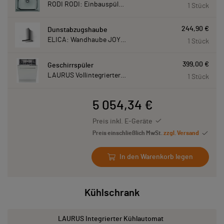
RODI RODI: Einbauspüle New Manaus, Edelstahl 87207
1 Stück
244,90 €
Dunstabzugshaube
ELICA: Wandhaube JOYE 60-A,600 mm breit Edelstahl JOYE60A
1 Stück
399,00 €
Geschirrspüler
LAURUS Vollintegrierter Geschirrspüler LSV60-4, 4 Programme, 815 mm hoch LSV604
1 Stück
5 054,34 €
Preis inkl. E-Geräte
Preis einschließlich MwSt.
zzgl. Versand
In den Warenkorb legen
Kühlschrank
LAURUS Integrierter Kühlautomat