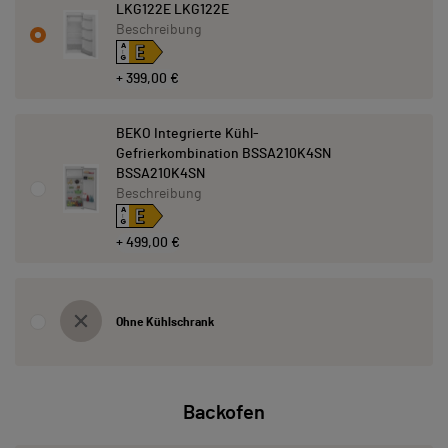
LKG122E LKG122E
Beschreibung
E
A
↑
G
+ 399,00 €
BEKO Integrierte Kühl-
Gefrierkombination BSSA210K4SN
BSSA210K4SN
Beschreibung
E
A
↑
G
+ 499,00 €
Ohne Kühlschrank
Backofen