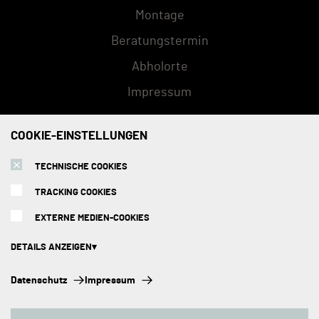
Montage
Beratungstermin
Abholorte
Impressum
COOKIE-EINSTELLUNGEN
ZAHLUNGSMETHODEN
TECHNISCHE COOKIES
TRACKING COOKIES
EXTERNE MEDIEN-COOKIES
DETAILS ANZEIGEN
Technische Cookies:
Datenschutz
Impressum
Diese Cookies sind immer aktiviert, da sie für die Grundfunktionen der
Seite zwingend erforderlich sind.
Copyright © 2026 Kuechenhus24