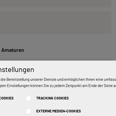
Amaturen
belmischbatterie Blue, Mischbatterie
nstellungen
+ 89,90 €
 die Bereitstellung unserer Dienste und ermöglichen Ihnen eine umfa
gten Einstellungen können Sie zu jedem Zeitpunkt am Ende der Seite 
hebelmischbatterie, Mischbatterie,
+ 149,90 €
COOKIES
TRACKING COOKIES
EXTERNE MEDIEN-COOKIES