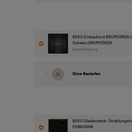
BEKO Einbauherd BBUM113N2B m
Schwarz BBUM113N2B
Beschreibung
Ohne Backofen
BEKO Glaskeramik- Strahlungsk
EH9641XHN