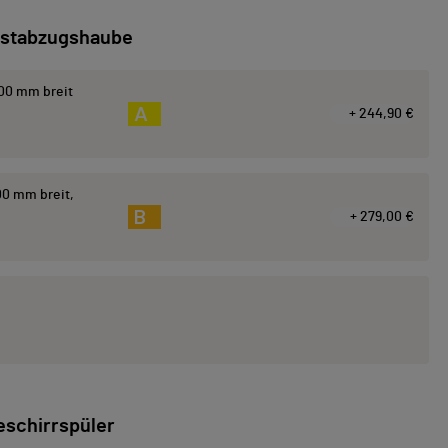
stabzugshaube
00 mm breit
A
+ 244,90 €
0 mm breit,
B
+ 279,00 €
eschirrspüler