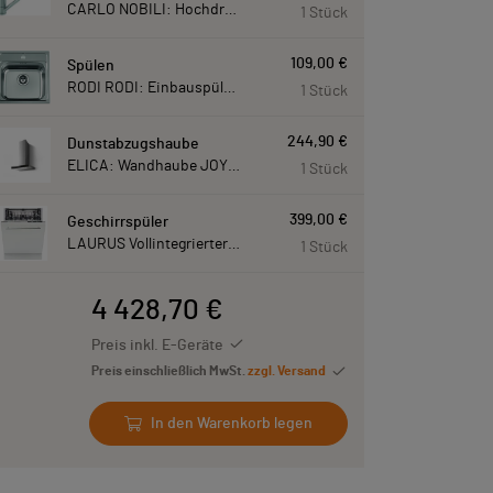
CARLO NOBILI: Hochdruck- Einhebelmischbatterie Blue, Mischbatterie verchromt 17770
1 Stück
109,00 €
Spülen
RODI RODI: Einbauspüle New Manaus, Edelstahl 87207
1 Stück
244,90 €
Dunstabzugshaube
ELICA: Wandhaube JOYE 60-A,600 mm breit Edelstahl JOYE60A
1 Stück
399,00 €
Geschirrspüler
LAURUS Vollintegrierter Geschirrspüler LSV60-4, 4 Programme, 815 mm hoch LSV604
1 Stück
4 428,70 €
Preis inkl. E-Geräte
Preis einschließlich MwSt.
zzgl. Versand
In den Warenkorb legen