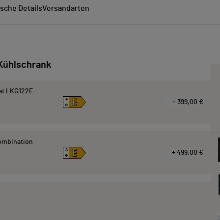
sche Details
Versandarten
Kühlschrank
at LKG122E
E
A
+ 399,00 €
↑
G
kombination
E
A
+ 499,00 €
↑
G