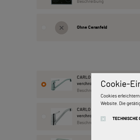
Beschreibung
Ohne Ceranfeld
CARLO NOBILI: Hochdruck- Einhe
Cookie-Ei
verchromt 17770
Beschreibung
Cookies erleichtern
Website. Die getäti
CARLO NOBILI: Niederdruck- Ein
verchromt 17101
TECHNISCHE 
Beschreibung