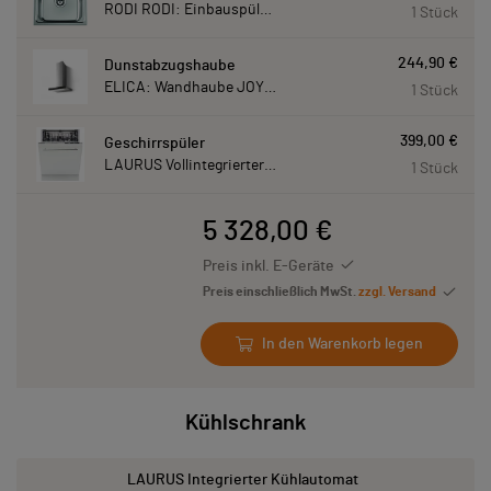
RODI RODI: Einbauspüle New Manaus, Edelstahl 87207
1 Stück
244,90 €
Dunstabzugshaube
ELICA: Wandhaube JOYE 60-A,600 mm breit Edelstahl JOYE60A
1 Stück
399,00 €
Geschirrspüler
LAURUS Vollintegrierter Geschirrspüler LSV60-4, 4 Programme, 815 mm hoch LSV604
1 Stück
5 328,00 €
Preis inkl. E-Geräte
Preis einschließlich MwSt.
zzgl. Versand
In den Warenkorb legen
Kühlschrank
LAURUS Integrierter Kühlautomat