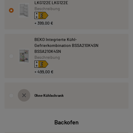
LKG122E LKG122E
Beschreibung
E
A
↑
G
+ 399,00 €
BEKO Integrierte Kühl-
Gefrierkombination BSSA210K4SN
BSSA210K4SN
Beschreibung
E
A
↑
G
+ 499,00 €
Ohne Kühlschrank
Backofen