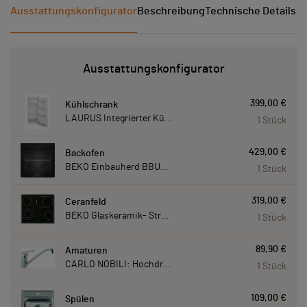
Ausstattungskonfigurator
Beschreibung
Technische Details
Ve
Ausstattungskonfigurator
399,00 €
Kühlschrank
LAURUS Integrierter Kühlautomat LKG122E LKG122E
1 Stück
429,00 €
Backofen
BEKO Einbauherd BBUM113N2B mit Hydrolyse, Schwarz BBUM113N2B
1 Stück
319,00 €
Ceranfeld
BEKO Glaskeramik- Strahlungskochfeld EH 9641 XHN, herdgebunden EH9641XHN
1 Stück
89,90 €
Amaturen
CARLO NOBILI: Hochdruck- Einhebelmischbatterie Blue, Mischbatterie verchromt 17770
1 Stück
109,00 €
Spülen