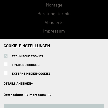
Montage
Beratungstermin
Abholorte
Impressum
COOKIE-EINSTELLUNGEN
ZAHLUNGSMETHODEN
TECHNISCHE COOKIES
TRACKING COOKIES
EXTERNE MEDIEN-COOKIES
DETAILS ANZEIGEN
Technische Cookies:
Datenschutz
Impressum
Diese Cookies sind immer aktiviert, da sie für die Grundfunktionen der
Seite zwingend erforderlich sind.
Copyright © 2026 Kuechenhus24